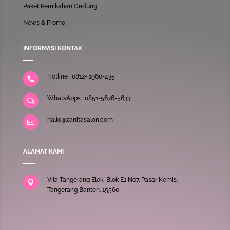
Paket Pernikahan Gedung
News & Promo
INFORMASI KONTAK
Hotline : 0812- 1960-435

WhatsApps : 0851-5676-5633
w
hallo@zanitasalon.com

ALAMAT KAMI
Vila Tangerang Elok, Blok E1 No7. Pasar Kemis,

Tangerang Banten. 15560