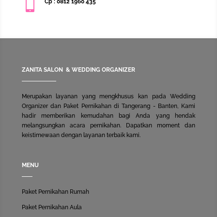

Cp : 0812 1960 435
ZANITA SALON & WEDDING ORGANIZER
Merupakan layanan yang mengkhusus kan pada
Wedding
Organizer
dan Paket Pernikahan di Tangerang - Banten, Kami
hadir memberikan kemudahan bagi Anda yang hendak
melangsungkan acara pernikahan. Dapatkan moment dan
keistimewaan dengan layanan terbaik kami.
MENU
Paket Pernikahan Rumah
Paket Pernikahan Aula