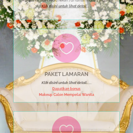
Paket Intimate ( Akad Nikah ) di rumah mulai 7 jutaan.
Klik disini untuk lihat detail
……..

PAKET LAMARAN
Klik disini untuk lihat detail
……..
Dapatkan bonus
Makeup Calon Mempelai Wanita
