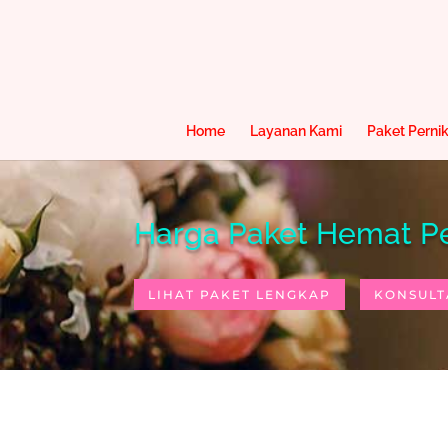
Home
Layanan Kami
Paket Perni
Harga Paket Hemat P
LIHAT PAKET LENGKAP
KONSULT