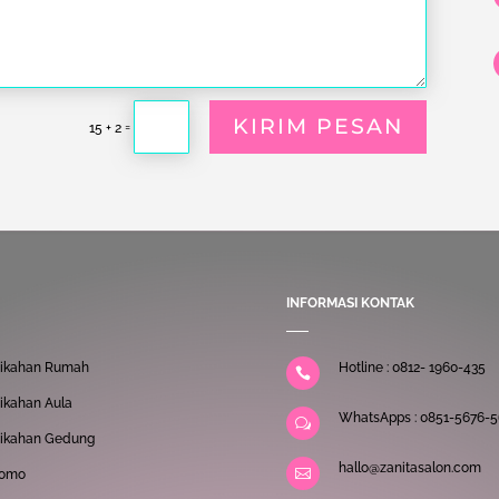
KIRIM PESAN
=
15 + 2
INFORMASI KONTAK
nikahan Rumah
Hotline : 0812- 1960-435

nikahan Aula
WhatsApps : 0851-5676-5
w
nikahan Gedung
hallo@zanitasalon.com

romo