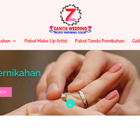
kahan
Paket Make Up Artist
Paket Tenda Pernikahan
Gal
ernikahan
ASI
