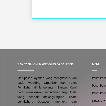
ZANITA SALON & WEDDING ORGANIZER
MENU
Merupakan layanan yang mengkhusus kan
Paket Per
pada
Wedding Organizer
dan Paket
Paket Per
Pernikahan di Tangerang - Banten, Kami
hadir memberikan kemudahan bagi Anda
Paket Per
yang hendak melangsungkan acara
News & P
pernikahan. Dapatkan moment dan