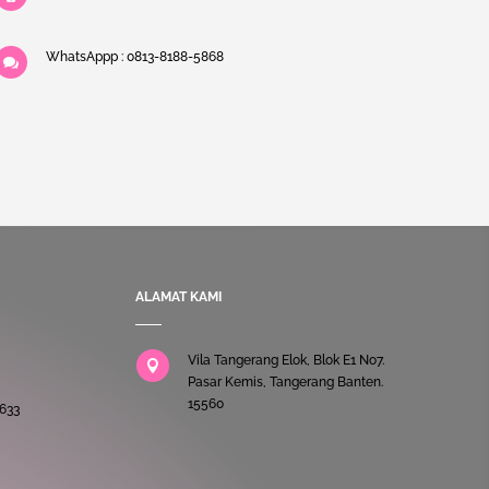
WhatsAppp : 0813-8188-5868

ALAMAT KAMI
Vila Tangerang Elok, Blok E1 No7.

Pasar Kemis, Tangerang Banten.
15560
633