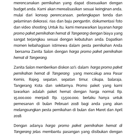
merencanakan pernikahan yang dapat disesuaikan dengan
budget anda. Kami akan merealisasikan sesuai keinginan anda,
mulai dari konsep perencanaan, perlengkapan tenda dan
pelaminan dekorasi, rias dan baju pengantin, dokumentasi foto
dan video shooting. Untuk itu, kami menawarkan layanan
harga
promo paket pernikahan hemat di Tangerang
dengan biaya yang
sangat terjangkau sesuai dengan kebutuhan anda. Dapatkan
momen kebahagiaan istimewa dalam pesta pernikahan Anda
bersama Zanita Salon dengan
harga promo paket pernikahan
hemat di Tangerang.
Zanita Salon memberikan diskon 10% dalam
harga promo paket
pernikahan hemat di Tangerang
yang mencakup area Pasar
Kemis, Rajeg, sepatan, sepatan timur, cikupa, balaraja,
Tangerang Kota dan sekitarnya. Promo paket yang kami
tawarkan adalah paket hemat dengan harga normal Rp.
15.000.000 menjadi Rp. 13.500.000, berlaku hanya untuk
pemesanan di bulan Pebruari 2018 bagi anda yang akan
melangsungkan pesta pernikahan di bulan dan Maret dan April
2018.
Dengan adanya
harga promo paket pernikahan hemat di
Tangerang
jelas membantu pasangan yang disibukan dengan